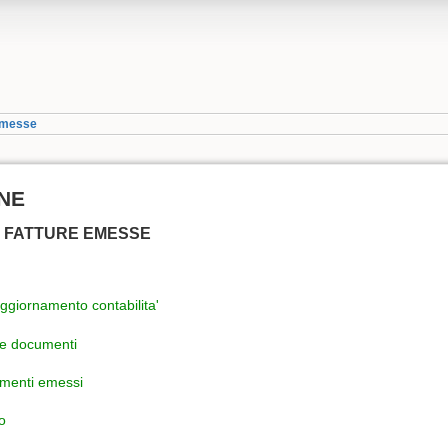
_emesse
NE
E FATTURE EMESSE
aggiornamento contabilita'
e documenti
umenti emessi
o