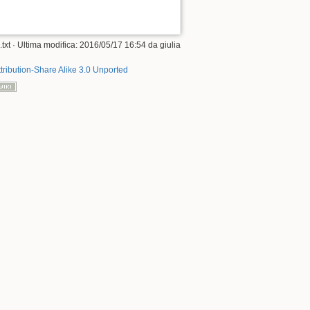
xt · Ultima modifica: 2016/05/17 16:54 da giulia
tribution-Share Alike 3.0 Unported
Torna su
Puntano qui
Revisioni precedenti